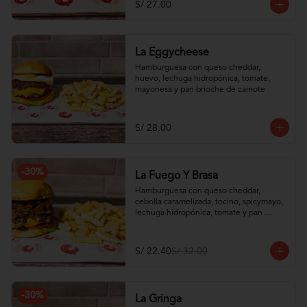
S/ 27.00
La Eggycheese
Hamburguesa con queso cheddar, 
huevo, lechuga hidropónica, tomate, 
mayonesa y pan brioche de camote
S/ 28.00
-
30
%
La Fuego Y Brasa
Hamburguesa con queso cheddar, 
cebolla caramelizada, tocino, spicymayo, 
lechuga hidropónica, tomate y pan 
brioche de camote
S/ 22.40
S/ 32.00
-
30
%
La Gringa