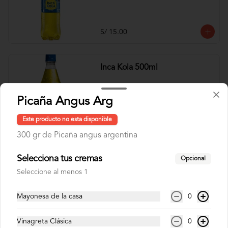
S/ 15.00
Inca Kola 500ml
Picaña Angus Arg
Este producto no esta disponible
S/ 6.00
300 gr de Picaña angus argentina
Selecciona tus cremas
Inca Kola Zero 1.5lt
Opcional
Seleccione al menos 1
Mayonesa de la casa
0
S/ 15.00
Vinagreta Clásica
0