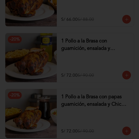
tequeños de Pollo
S/ 66.00
S/ 88.00
-
20
%
1 Pollo a la Brasa con
guarnición, ensalada y
Gaseosa de 1.5 lt
S/ 72.00
S/ 90.00
-
20
%
1 Pollo a la Brasa con papas
guarnición, ensalada y Chicha
de 1 lt
S/ 72.00
S/ 90.00