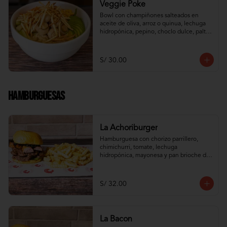
Veggie Poke
Bowl con champiñones salteados en 
aceite de oliva, arroz o quinua, lechuga 
hidropónica, pepino, choclo dulce, palta, 
zanahoria e hilos de wantán frito
S/ 30.00
Hamburguesas
La Achoriburger
Hamburguesa con chorizo parrillero, 
chimichurri, tomate, lechuga 
hidropónica, mayonesa y pan brioche de 
camote
S/ 32.00
La Bacon