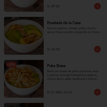
S/ 29.00
Ensalada de la Casa
Quinua, pepino, tomate, palta, choclo, 
queso fresco y pollo a la parrilla en trozos
S/ 32.00
-
30
%
Poke Brasa
Bowl con trozos de pollo a la brasa, arroz 
o quinua, lechuga hidropónica, pepino, 
choclo dulce, palta, zanahoria e hilos de 
wantán frito
S/ 21.00
S/ 30.00