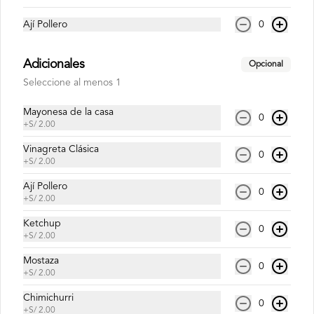
Ají Pollero
0
Inca Kola Zero 500ml
Adicionales
Opcional
Seleccione al menos 1
S/ 6.00
Mayonesa de la casa
0
+
S/ 2.00
Vinagreta Clásica
0
+
S/ 2.00
Ají Pollero
0
+
S/ 2.00
Ketchup
0
+
S/ 2.00
Mostaza
0
+
S/ 2.00
Conócenos
Chimichurri
0
+
S/ 2.00