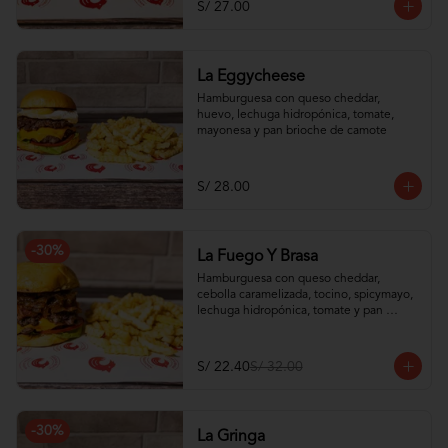
S/ 27.00
La Eggycheese
Hamburguesa con queso cheddar, 
huevo, lechuga hidropónica, tomate, 
mayonesa y pan brioche de camote
S/ 28.00
-
30
%
La Fuego Y Brasa
Hamburguesa con queso cheddar, 
cebolla caramelizada, tocino, spicymayo, 
lechuga hidropónica, tomate y pan 
brioche de camote
S/ 22.40
S/ 32.00
-
30
%
La Gringa