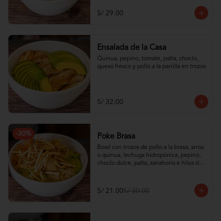
S/ 29.00
Ensalada de la Casa
Quinua, pepino, tomate, palta, choclo, 
queso fresco y pollo a la parrilla en trozos
S/ 32.00
-
30
%
Poke Brasa
Bowl con trozos de pollo a la brasa, arroz 
o quinua, lechuga hidropónica, pepino, 
choclo dulce, palta, zanahoria e hilos de 
wantán frito
S/ 21.00
S/ 30.00