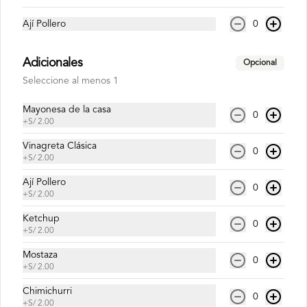
Ají Pollero
0
Inca Kola Zero 500ml
Adicionales
Opcional
Seleccione al menos 1
S/ 6.00
Mayonesa de la casa
0
+
S/ 2.00
Vinagreta Clásica
0
+
S/ 2.00
Ají Pollero
0
+
S/ 2.00
Ketchup
0
+
S/ 2.00
Mostaza
0
+
S/ 2.00
Conócenos
Chimichurri
0
+
S/ 2.00