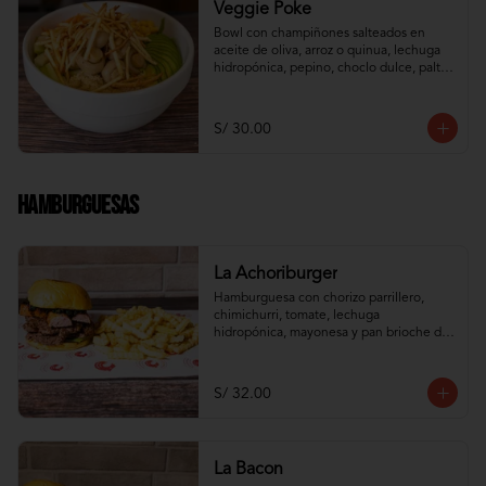
Veggie Poke
Bowl con champiñones salteados en 
aceite de oliva, arroz o quinua, lechuga 
hidropónica, pepino, choclo dulce, palta, 
zanahoria e hilos de wantán frito
S/ 30.00
Hamburguesas
La Achoriburger
Hamburguesa con chorizo parrillero, 
chimichurri, tomate, lechuga 
hidropónica, mayonesa y pan brioche de 
camote
S/ 32.00
La Bacon