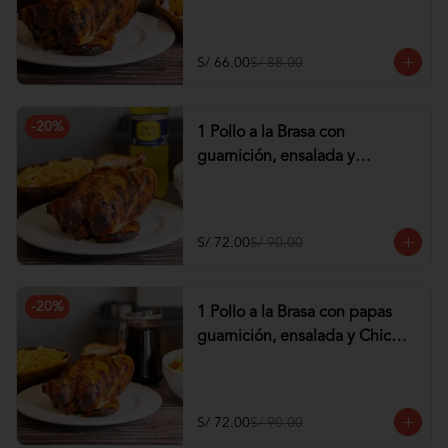
tequeños de Pollo
S/ 66.00
S/ 88.00
-
20
%
1 Pollo a la Brasa con
guarnición, ensalada y
Gaseosa de 1.5 lt
S/ 72.00
S/ 90.00
-
20
%
1 Pollo a la Brasa con papas
guarnición, ensalada y Chicha
de 1 lt
S/ 72.00
S/ 90.00