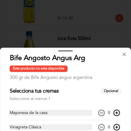
S/ 15.00
Inca Kola 500ml
Bife Angosto Angus Arg
Este producto no esta disponible
S/ 6.00
300 gr de Bife Angosto angus argentina
Selecciona tus cremas
Inca Kola Zero 1.5lt
Opcional
Seleccione al menos 1
Mayonesa de la casa
0
S/ 15.00
Vinagreta Clásica
0