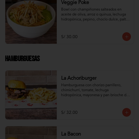
Veggie Poke
Bowl con champiñones salteados en 
aceite de oliva, arroz o quinua, lechuga 
hidropónica, pepino, choclo dulce, palta, 
zanahoria e hilos de wantán frito
S/ 30.00
Hamburguesas
La Achoriburger
Hamburguesa con chorizo parrillero, 
chimichurri, tomate, lechuga 
hidropónica, mayonesa y pan brioche de 
camote
S/ 32.00
La Bacon