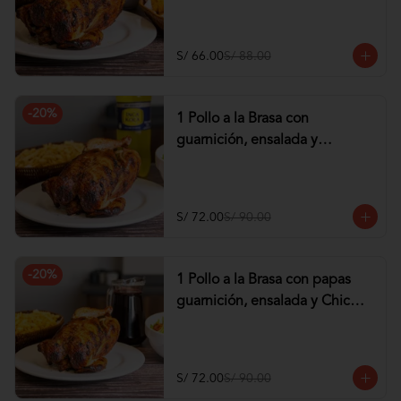
tequeños de Pollo
S/ 66.00
S/ 88.00
-
20
%
1 Pollo a la Brasa con
guarnición, ensalada y
Gaseosa de 1.5 lt
S/ 72.00
S/ 90.00
-
20
%
1 Pollo a la Brasa con papas
guarnición, ensalada y Chicha
de 1 lt
S/ 72.00
S/ 90.00