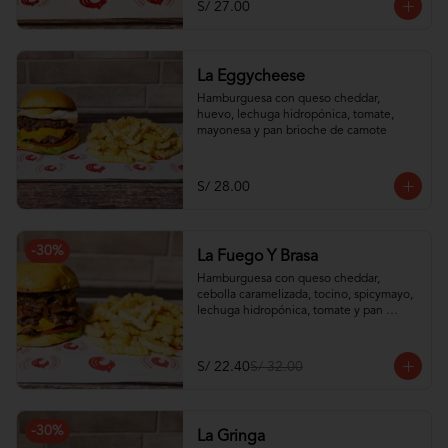
S/ 27.00
La Eggycheese
Hamburguesa con queso cheddar, 
huevo, lechuga hidropónica, tomate, 
mayonesa y pan brioche de camote
S/ 28.00
-
30
%
La Fuego Y Brasa
Hamburguesa con queso cheddar, 
cebolla caramelizada, tocino, spicymayo, 
lechuga hidropónica, tomate y pan 
brioche de camote
S/ 22.40
S/ 32.00
-
30
%
La Gringa