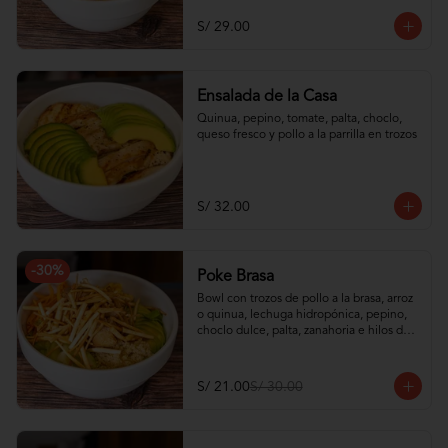
S/ 29.00
Ensalada de la Casa
Quinua, pepino, tomate, palta, choclo, 
queso fresco y pollo a la parrilla en trozos
S/ 32.00
-
30
%
Poke Brasa
Bowl con trozos de pollo a la brasa, arroz 
o quinua, lechuga hidropónica, pepino, 
choclo dulce, palta, zanahoria e hilos de 
wantán frito
S/ 21.00
S/ 30.00