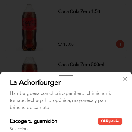
Coca Cola Zero 1.5lt
S/ 15.00
Coca Cola Zero 500ml
La Achoriburger
Hamburguesa con chorizo parrillero, chimichurri,
S/ 6.00
tomate, lechuga hidropónica, mayonesa y pan
brioche de camote
Inca Kola 1.5LT
Escoge tu guarnición
Obligatorio
Seleccione 1