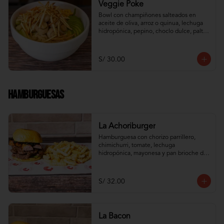
Veggie Poke
Bowl con champiñones salteados en 
aceite de oliva, arroz o quinua, lechuga 
hidropónica, pepino, choclo dulce, palta, 
zanahoria e hilos de wantán frito
S/ 30.00
Hamburguesas
La Achoriburger
Hamburguesa con chorizo parrillero, 
chimichurri, tomate, lechuga 
hidropónica, mayonesa y pan brioche de 
camote
S/ 32.00
La Bacon