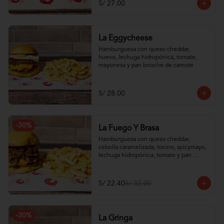
S/ 27.00
La Eggycheese
Hamburguesa con queso cheddar, 
huevo, lechuga hidropónica, tomate, 
mayonesa y pan brioche de camote
S/ 28.00
-
30
%
La Fuego Y Brasa
Hamburguesa con queso cheddar, 
cebolla caramelizada, tocino, spicymayo, 
lechuga hidropónica, tomate y pan 
brioche de camote
S/ 22.40
S/ 32.00
-
30
%
La Gringa