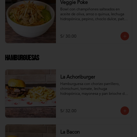
Veggie Poke
Bowl con champiñones salteados en 
aceite de oliva, arroz o quinua, lechuga 
hidropónica, pepino, choclo dulce, palta, 
zanahoria e hilos de wantán frito
S/ 30.00
Hamburguesas
La Achoriburger
Hamburguesa con chorizo parrillero, 
chimichurri, tomate, lechuga 
hidropónica, mayonesa y pan brioche de 
camote
S/ 32.00
La Bacon