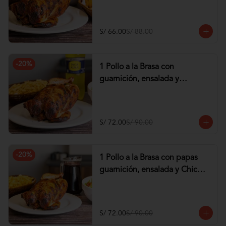
tequeños de Pollo
S/ 66.00
S/ 88.00
-
20
%
1 Pollo a la Brasa con
guarnición, ensalada y
Gaseosa de 1.5 lt
S/ 72.00
S/ 90.00
-
20
%
1 Pollo a la Brasa con papas
guarnición, ensalada y Chicha
de 1 lt
S/ 72.00
S/ 90.00