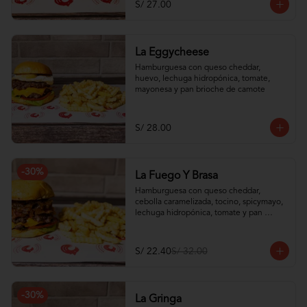
S/ 27.00
La Eggycheese
Hamburguesa con queso cheddar, 
huevo, lechuga hidropónica, tomate, 
mayonesa y pan brioche de camote
S/ 28.00
-
30
%
La Fuego Y Brasa
Hamburguesa con queso cheddar, 
cebolla caramelizada, tocino, spicymayo, 
lechuga hidropónica, tomate y pan 
brioche de camote
S/ 22.40
S/ 32.00
-
30
%
La Gringa