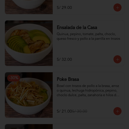
S/ 29.00
Ensalada de la Casa
Quinua, pepino, tomate, palta, choclo, 
queso fresco y pollo a la parrilla en trozos
S/ 32.00
-
30
%
Poke Brasa
Bowl con trozos de pollo a la brasa, arroz 
o quinua, lechuga hidropónica, pepino, 
choclo dulce, palta, zanahoria e hilos de 
wantán frito
S/ 21.00
S/ 30.00