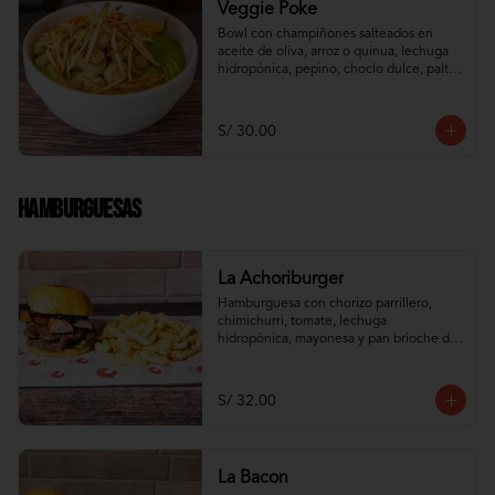
Veggie Poke
Bowl con champiñones salteados en 
aceite de oliva, arroz o quinua, lechuga 
hidropónica, pepino, choclo dulce, palta, 
zanahoria e hilos de wantán frito
S/ 30.00
Hamburguesas
La Achoriburger
Hamburguesa con chorizo parrillero, 
chimichurri, tomate, lechuga 
hidropónica, mayonesa y pan brioche de 
camote
S/ 32.00
La Bacon