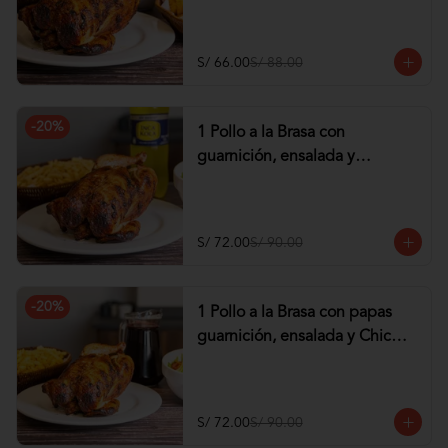
tequeños de Pollo
S/ 66.00
S/ 88.00
-
20
%
1 Pollo a la Brasa con
guarnición, ensalada y
Gaseosa de 1.5 lt
S/ 72.00
S/ 90.00
-
20
%
1 Pollo a la Brasa con papas
guarnición, ensalada y Chicha
de 1 lt
S/ 72.00
S/ 90.00