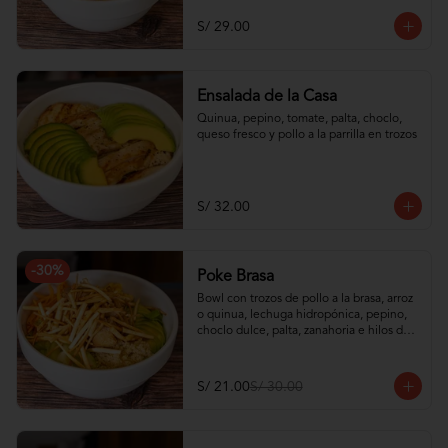
S/ 29.00
Ensalada de la Casa
Quinua, pepino, tomate, palta, choclo, 
queso fresco y pollo a la parrilla en trozos
S/ 32.00
-
30
%
Poke Brasa
Bowl con trozos de pollo a la brasa, arroz 
o quinua, lechuga hidropónica, pepino, 
choclo dulce, palta, zanahoria e hilos de 
wantán frito
S/ 21.00
S/ 30.00