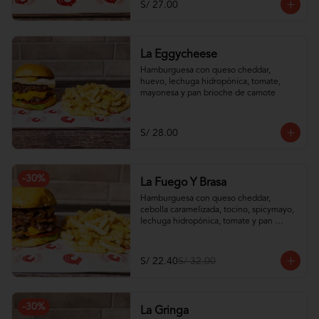
S/ 27.00
La Eggycheese
Hamburguesa con queso cheddar, 
huevo, lechuga hidropónica, tomate, 
mayonesa y pan brioche de camote
S/ 28.00
-
30
%
La Fuego Y Brasa
Hamburguesa con queso cheddar, 
cebolla caramelizada, tocino, spicymayo, 
lechuga hidropónica, tomate y pan 
brioche de camote
S/ 22.40
S/ 32.00
-
30
%
La Gringa