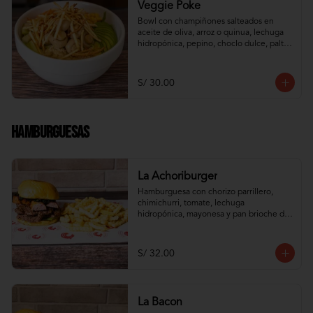
Veggie Poke
Bowl con champiñones salteados en 
aceite de oliva, arroz o quinua, lechuga 
hidropónica, pepino, choclo dulce, palta, 
zanahoria e hilos de wantán frito
S/ 30.00
Hamburguesas
La Achoriburger
Hamburguesa con chorizo parrillero, 
chimichurri, tomate, lechuga 
hidropónica, mayonesa y pan brioche de 
camote
S/ 32.00
La Bacon