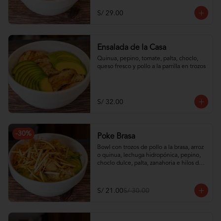
S/ 29.00
Ensalada de la Casa
Quinua, pepino, tomate, palta, choclo, 
queso fresco y pollo a la parrilla en trozos
S/ 32.00
-
30
%
Poke Brasa
Bowl con trozos de pollo a la brasa, arroz 
o quinua, lechuga hidropónica, pepino, 
choclo dulce, palta, zanahoria e hilos de 
wantán frito
S/ 21.00
S/ 30.00