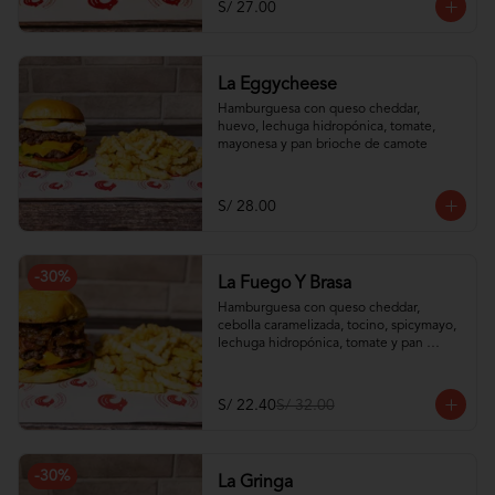
S/ 27.00
La Eggycheese
Hamburguesa con queso cheddar, 
huevo, lechuga hidropónica, tomate, 
mayonesa y pan brioche de camote
S/ 28.00
-
30
%
La Fuego Y Brasa
Hamburguesa con queso cheddar, 
cebolla caramelizada, tocino, spicymayo, 
lechuga hidropónica, tomate y pan 
brioche de camote
S/ 22.40
S/ 32.00
-
30
%
La Gringa