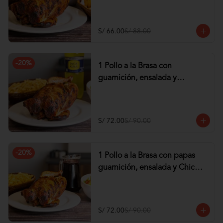
tequeños de Pollo
S/ 66.00
S/ 88.00
-
20
%
1 Pollo a la Brasa con
guarnición, ensalada y
Gaseosa de 1.5 lt
S/ 72.00
S/ 90.00
-
20
%
1 Pollo a la Brasa con papas
guarnición, ensalada y Chicha
de 1 lt
S/ 72.00
S/ 90.00