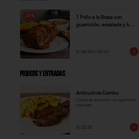
-
25
%
1 Pollo a la Brasa con
guarnición, ensalada y 6
tequeños de Pollo
S/ 66.00
S/ 88.00
Piqueos y Entradas
Anticuchos-Combo
2 palos de anticucho con guarnición 
a escoger
S/ 25.00