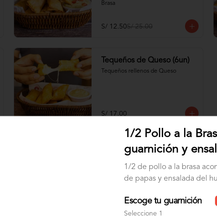
Brasa
S/ 12.50
S/ 25.00
Tequeños de Queso (6un)
Tequeños rellenos de Queso
S/ 17.00
1/2 Pollo a la Bra
guarnición y ensa
1/2 de pollo a la brasa a
de papas y ensalada del hu
Ensalada Romana
Lechuga hidropónica, tomate, queso 
fresco, palta, tocino y huevo 
Escoge tu guarnición
sancochado
Seleccione 1