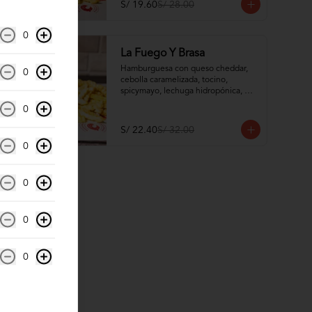
S/ 19.60
S/ 28.00
0
-
30
%
La Fuego Y Brasa
Hamburguesa con queso cheddar, 
0
cebolla caramelizada, tocino, 
spicymayo, lechuga hidropónica, 
tomate y pan brioche de camote
0
S/ 22.40
S/ 32.00
0
0
0
0