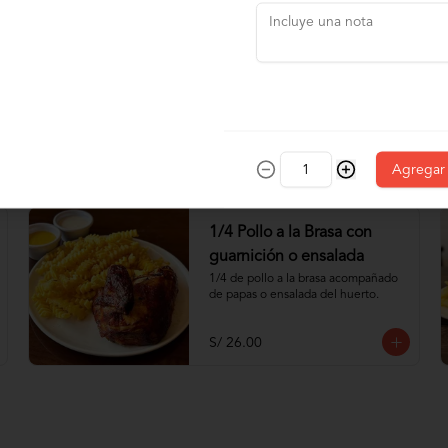
-
20
%
1 Pollo a la Brasa con
guarnición y ensalada
1 pollo a la brasa acompañado de 
papas y ensalada del huerto.
S/ 65.60
S/ 82.00
Agregar
1/4 Pollo a la Brasa con
guarnición o ensalada
1/4 de pollo a la brasa acompañado 
de papas o ensalada del huerto.
S/ 26.00