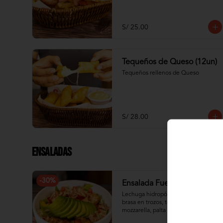
S/ 25.00
Tequeños de Queso (12un)
Tequeños rellenos de Queso
S/ 28.00
Ensaladas
-
30
%
Ensalada Fuego Y Brasa
Lechuga hidropónica con pollo a la 
brasa en trozos, tocino, queso 
mozzarella, palta y tomate