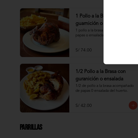
1 Pollo a la Brasa con
guarnición o ensalada
1 pollo a la brasa acompañado de 
papas o ensalada del huerto.
S/ 74.00
1/2 Pollo a la Brasa con
guranición o ensalada
1/2 de pollo a la brasa acompañado 
de papas 0 ensalada del huerto.
S/ 42.00
Parrillas