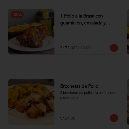
-
20
%
1 Pollo a la Brasa con
guarnición, ensalada y
Gaseosa de 1.5 lt
S/ 72.00
S/ 90.00
Brochetas de Pollo
2 brochetas de pollo a la parrilla con 
papas cóctel
S/ 24.00