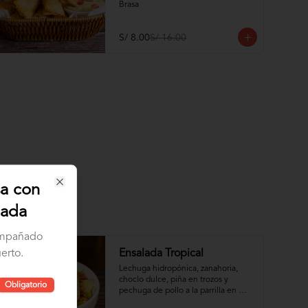
Brasa
S/ 8.00
S/ 16.00
sa con
Close
lada
compañado
erto.
Ensalada Tropical
Lechuga hidropónica, zanahoria, 
choclo dulce, piña en trozos y 
Obligatorio
pechuga de pollo a la parrilla en 
trozos