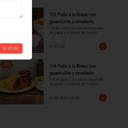
1/2 Pollo a la Brasa con
guarnición y ensalada
1/2 de pollo a la brasa acompañado 
de papas y ensalada del huerto.
S/ 47.00
S/ 47.00
-
20
%
1/4 Pollo a la Brasa con
guarnición y ensalada
1/4 de pollo a la brasa acompañado 
de papas y ensalada del huerto.
S/ 22.40
S/ 28.00