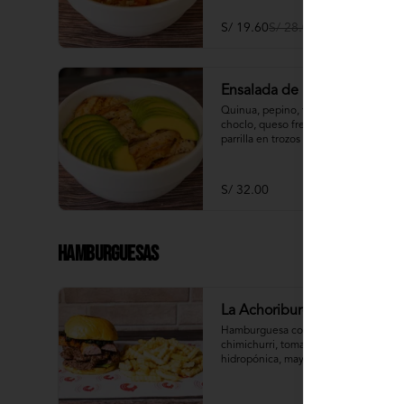
S/ 19.60
S/ 28.00
Ensalada de la Casa
Quinua, pepino, tomate, palta, 
choclo, queso fresco y pollo a la 
parrilla en trozos
S/ 32.00
Hamburguesas
La Achoriburger
Hamburguesa con chorizo parrillero, 
chimichurri, tomate, lechuga 
hidropónica, mayonesa y pan 
brioche de camote