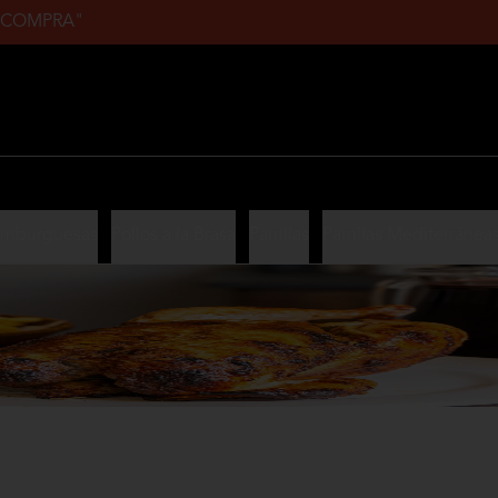
ERACOMPRA"
mburguesas
Pollos a la Brasa
Parrillas
Parrillas Mediterránea