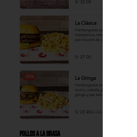
S/ 32.00
La Clásica
Hamburguesa con lechuga 
hidropónica, tomate, mayonesa y 
pan brioche de camote
S/ 27.00
-
30
%
La Gringa
Hamburguesa con queso cheddar, 
tocino, cebolla, pepinillos, salsa 
gtinga y pan brioche de camote
S/ 22.40
S/ 32.00
Pollos a la Brasa