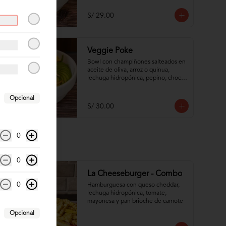
S/ 29.00
Veggie Poke
Bowl con champiñones salteados en 
aceite de oliva, arroz o quinua, 
lechuga hidropónica, pepino, choclo 
dulce, palta, zanahoria e hilos de 
wantán frito
Opcional
S/ 30.00
0
0
-
30
%
La Cheeseburger - Combo
0
Hamburguesa con queso cheddar, 
lechuga hidropónica, tomate, 
mayonesa y pan brioche de camote
Opcional