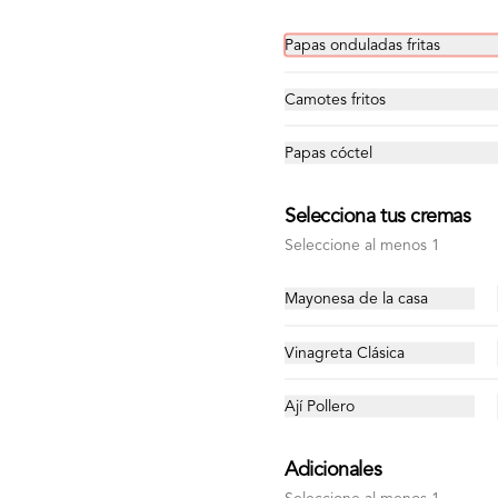
S/ 27.00
Papas onduladas fritas
Camotes fritos
-
30
%
Poke Brasa
Bowl con trozos de pollo a la brasa, 
Papas cóctel
arroz o quinua, lechuga hidropónica, 
pepino, choclo dulce, palta, 
zanahoria e hilos de wantán frito
Selecciona tus cremas
S/ 21.00
S/ 30.00
Seleccione al menos 1
Mayonesa de la casa
Vinagreta Clásica
La Bacon
Ají Pollero
Hamburguesa con queso cheddar, 
tocino, lechuga hidropónica, tomate, 
mayonesa y pan brioche de camote
Adicionales