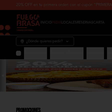
20% OFF en tu primera orden con el cupón "PRIM
INICIO
PEDIR
LOCALES
RESERVAS
CARTA
¿Dónde quieres pedir?
Promociones
Piqueos y Entradas
Ensaladas
Ha
Promociones