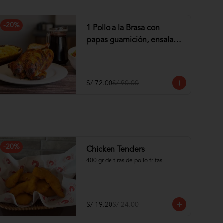
-
20
%
1 Pollo a la Brasa con
papas guarnición, ensalada
y Chicha de 1 lt
S/ 72.00
S/ 90.00
-
20
%
Chicken Tenders
400 gr de tiras de pollo fritas
S/ 19.20
S/ 24.00