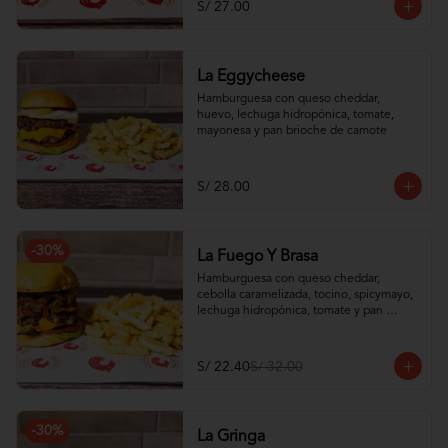
S/ 27.00
La Eggycheese
Hamburguesa con queso cheddar, 
huevo, lechuga hidropónica, tomate, 
mayonesa y pan brioche de camote
S/ 28.00
-
30
%
La Fuego Y Brasa
Hamburguesa con queso cheddar, 
cebolla caramelizada, tocino, spicymayo, 
lechuga hidropónica, tomate y pan 
brioche de camote
S/ 22.40
S/ 32.00
-
30
%
La Gringa