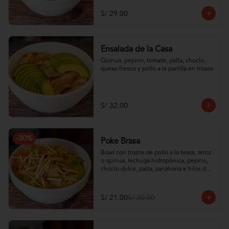
S/ 29.00
Ensalada de la Casa
Quinua, pepino, tomate, palta, choclo, 
queso fresco y pollo a la parrilla en trozos
S/ 32.00
-
30
%
Poke Brasa
Bowl con trozos de pollo a la brasa, arroz 
o quinua, lechuga hidropónica, pepino, 
choclo dulce, palta, zanahoria e hilos de 
wantán frito
S/ 21.00
S/ 30.00