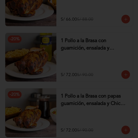
tequeños de Pollo
S/ 66.00
S/ 88.00
-
20
%
1 Pollo a la Brasa con
guarnición, ensalada y
Gaseosa de 1.5 lt
S/ 72.00
S/ 90.00
-
20
%
1 Pollo a la Brasa con papas
guarnición, ensalada y Chicha
de 1 lt
S/ 72.00
S/ 90.00