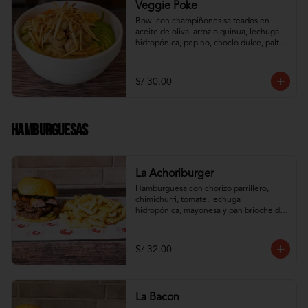
Veggie Poke
Bowl con champiñones salteados en 
aceite de oliva, arroz o quinua, lechuga 
hidropónica, pepino, choclo dulce, palta, 
zanahoria e hilos de wantán frito
S/ 30.00
Hamburguesas
La Achoriburger
Hamburguesa con chorizo parrillero, 
chimichurri, tomate, lechuga 
hidropónica, mayonesa y pan brioche de 
camote
S/ 32.00
La Bacon