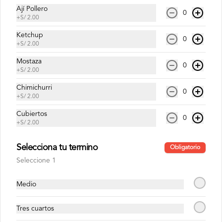
hierbas
Ají Pollero
0
+
S/ 2.00
Ketchup
0
S/ 30.00
+
S/ 2.00
Mostaza
0
+
S/ 2.00
Chimichurri
0
+
S/ 2.00
Cubiertos
0
+
S/ 2.00
Selecciona tu termino
Obligatorio
Seleccione 1
Conócenos
Medio
Despacho
Términos y condiciones
Tres cuartos