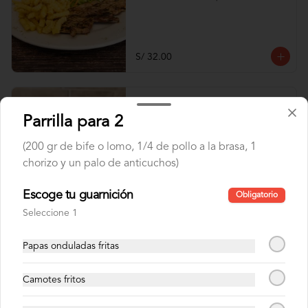
S/ 32.00
Lomo de Res
Parrilla para 2
Lomo fino de res de 250 g a la parrilla
(200 gr de bife o lomo, 1/4 de pollo a la brasa, 1
chorizo y un palo de anticuchos)
S/ 47.00
Escoge tu guarnición
Obligatorio
Seleccione 1
Mollejitas a la Parrilla
Mollejas de pollo a la parrilla
Papas onduladas fritas
Camotes fritos
S/ 28.00