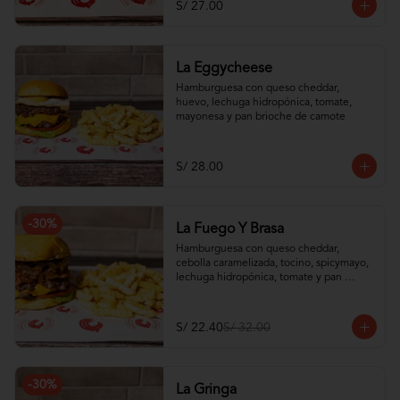
S/ 27.00
La Eggycheese
Hamburguesa con queso cheddar, 
huevo, lechuga hidropónica, tomate, 
mayonesa y pan brioche de camote
S/ 28.00
-
30
%
La Fuego Y Brasa
Hamburguesa con queso cheddar, 
cebolla caramelizada, tocino, spicymayo, 
lechuga hidropónica, tomate y pan 
brioche de camote
S/ 22.40
S/ 32.00
-
30
%
La Gringa