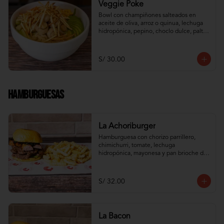
Veggie Poke
Bowl con champiñones salteados en 
aceite de oliva, arroz o quinua, lechuga 
hidropónica, pepino, choclo dulce, palta, 
zanahoria e hilos de wantán frito
S/ 30.00
Hamburguesas
La Achoriburger
Hamburguesa con chorizo parrillero, 
chimichurri, tomate, lechuga 
hidropónica, mayonesa y pan brioche de 
camote
S/ 32.00
La Bacon