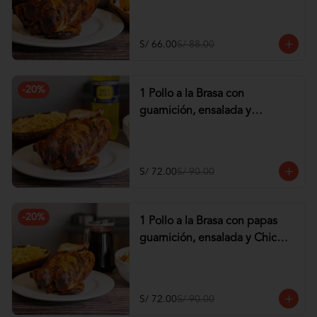
tequeños de Pollo
S/ 66.00
S/ 88.00
-
20
%
1 Pollo a la Brasa con
guarnición, ensalada y
Gaseosa de 1.5 lt
S/ 72.00
S/ 90.00
-
20
%
1 Pollo a la Brasa con papas
guarnición, ensalada y Chicha
de 1 lt
S/ 72.00
S/ 90.00