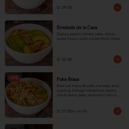
S/ 29.00
Ensalada de la Casa
Quinua, pepino, tomate, palta, choclo, 
queso fresco y pollo a la parrilla en trozos
S/ 32.00
-
30
%
Poke Brasa
Bowl con trozos de pollo a la brasa, arroz 
o quinua, lechuga hidropónica, pepino, 
choclo dulce, palta, zanahoria e hilos de 
wantán frito
S/ 21.00
S/ 30.00