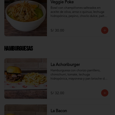
Veggie Poke
Bowl con champiñones salteados en 
aceite de oliva, arroz o quinua, lechuga 
hidropónica, pepino, choclo dulce, palta, 
zanahoria e hilos de wantán frito
S/ 30.00
Hamburguesas
La Achoriburger
Hamburguesa con chorizo parrillero, 
chimichurri, tomate, lechuga 
hidropónica, mayonesa y pan brioche de 
camote
S/ 32.00
La Bacon