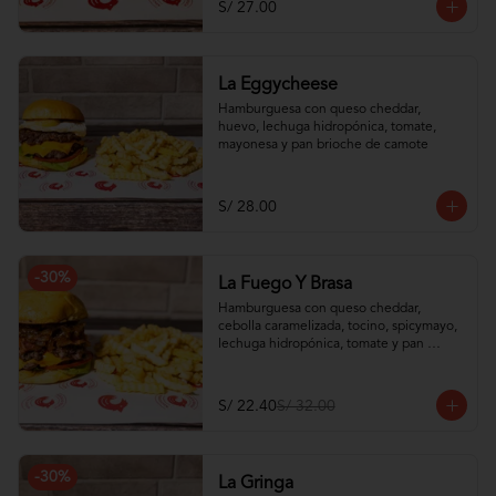
S/ 27.00
La Eggycheese
Hamburguesa con queso cheddar, 
huevo, lechuga hidropónica, tomate, 
mayonesa y pan brioche de camote
S/ 28.00
-
30
%
La Fuego Y Brasa
Hamburguesa con queso cheddar, 
cebolla caramelizada, tocino, spicymayo, 
lechuga hidropónica, tomate y pan 
brioche de camote
S/ 22.40
S/ 32.00
-
30
%
La Gringa