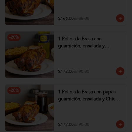
tequeños de Pollo
S/ 66.00
S/ 88.00
-
20
%
1 Pollo a la Brasa con
guarnición, ensalada y
Gaseosa de 1.5 lt
S/ 72.00
S/ 90.00
-
20
%
1 Pollo a la Brasa con papas
guarnición, ensalada y Chicha
de 1 lt
S/ 72.00
S/ 90.00