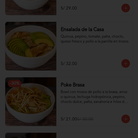
S/ 29.00
Ensalada de la Casa
Quinua, pepino, tomate, palta, choclo, 
queso fresco y pollo a la parrilla en trozos
S/ 32.00
-
30
%
Poke Brasa
Bowl con trozos de pollo a la brasa, arroz 
o quinua, lechuga hidropónica, pepino, 
choclo dulce, palta, zanahoria e hilos de 
wantán frito
S/ 21.00
S/ 30.00