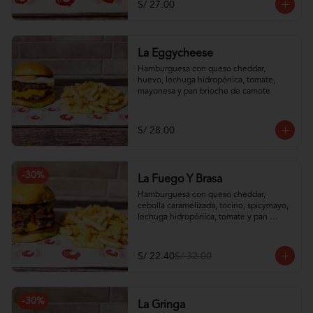
S/ 27.00
La Eggycheese
Hamburguesa con queso cheddar, 
huevo, lechuga hidropónica, tomate, 
mayonesa y pan brioche de camote
S/ 28.00
-
30
%
La Fuego Y Brasa
Hamburguesa con queso cheddar, 
cebolla caramelizada, tocino, spicymayo, 
lechuga hidropónica, tomate y pan 
brioche de camote
S/ 22.40
S/ 32.00
-
30
%
La Gringa