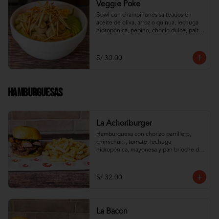
Veggie Poke
Bowl con champiñones salteados en 
aceite de oliva, arroz o quinua, lechuga 
hidropónica, pepino, choclo dulce, palta, 
zanahoria e hilos de wantán frito
S/ 30.00
Hamburguesas
La Achoriburger
Hamburguesa con chorizo parrillero, 
chimichurri, tomate, lechuga 
hidropónica, mayonesa y pan brioche de 
camote
S/ 32.00
La Bacon