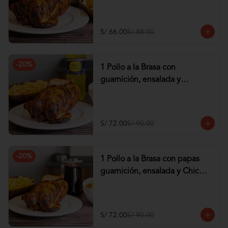
tequeños de Pollo
S/ 66.00
S/ 88.00
-
20
%
1 Pollo a la Brasa con
guarnición, ensalada y
Gaseosa de 1.5 lt
S/ 72.00
S/ 90.00
-
20
%
1 Pollo a la Brasa con papas
guarnición, ensalada y Chicha
de 1 lt
S/ 72.00
S/ 90.00