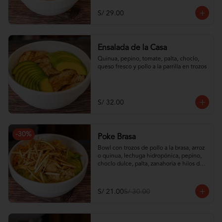
S/ 29.00
Ensalada de la Casa
Quinua, pepino, tomate, palta, choclo, 
queso fresco y pollo a la parrilla en trozos
S/ 32.00
-
30
%
Poke Brasa
Bowl con trozos de pollo a la brasa, arroz 
o quinua, lechuga hidropónica, pepino, 
choclo dulce, palta, zanahoria e hilos de 
wantán frito
S/ 21.00
S/ 30.00