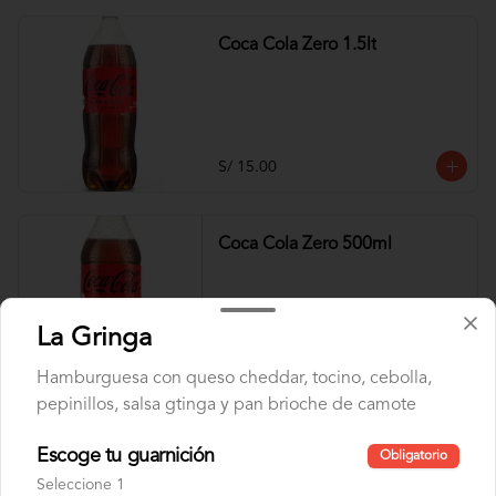
Coca Cola Zero 1.5lt
S/ 15.00
Coca Cola Zero 500ml
La Gringa
S/ 6.00
Hamburguesa con queso cheddar, tocino, cebolla,
pepinillos, salsa gtinga y pan brioche de camote
Inca Kola 1.5LT
Escoge tu guarnición
Obligatorio
Seleccione 1