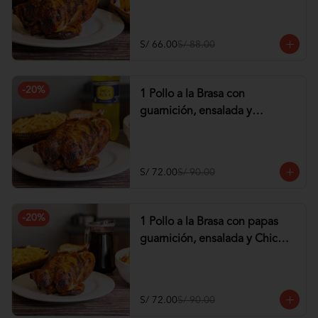
tequeños de Pollo
S/ 66.00
S/ 88.00
-
20
%
1 Pollo a la Brasa con
guarnición, ensalada y
Gaseosa de 1.5 lt
S/ 72.00
S/ 90.00
-
20
%
1 Pollo a la Brasa con papas
guarnición, ensalada y Chicha
de 1 lt
S/ 72.00
S/ 90.00