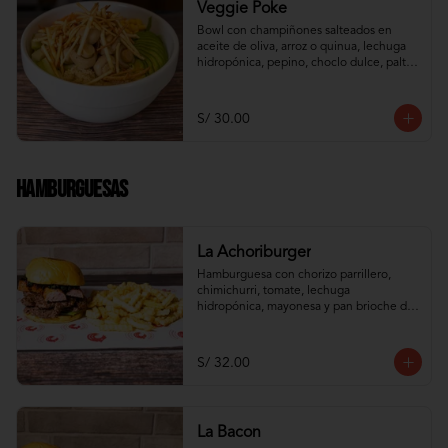
Veggie Poke
Bowl con champiñones salteados en 
aceite de oliva, arroz o quinua, lechuga 
hidropónica, pepino, choclo dulce, palta, 
zanahoria e hilos de wantán frito
S/ 30.00
Hamburguesas
La Achoriburger
Hamburguesa con chorizo parrillero, 
chimichurri, tomate, lechuga 
hidropónica, mayonesa y pan brioche de 
camote
S/ 32.00
La Bacon