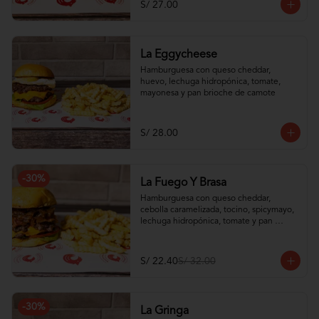
S/ 27.00
La Eggycheese
Hamburguesa con queso cheddar, 
huevo, lechuga hidropónica, tomate, 
mayonesa y pan brioche de camote
S/ 28.00
-
30
%
La Fuego Y Brasa
Hamburguesa con queso cheddar, 
cebolla caramelizada, tocino, spicymayo, 
lechuga hidropónica, tomate y pan 
brioche de camote
S/ 22.40
S/ 32.00
-
30
%
La Gringa