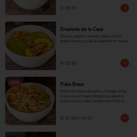
S/ 29.00
Ensalada de la Casa
Quinua, pepino, tomate, palta, choclo, 
queso fresco y pollo a la parrilla en trozos
S/ 32.00
-
30
%
Poke Brasa
Bowl con trozos de pollo a la brasa, arroz 
o quinua, lechuga hidropónica, pepino, 
choclo dulce, palta, zanahoria e hilos de 
wantán frito
S/ 21.00
S/ 30.00