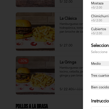
S/ 32.00
Mostaza
+
S/ 2.00
Chimichurri
La Clásica
+
S/ 2.00
Hamburguesa con lechuga 
hidropónica, tomate, mayonesa y 
Cubiertos
pan brioche de camote
+
S/ 2.00
Seleccion
S/ 27.00
Seleccione 
-
30
%
La Gringa
Medio
Hamburguesa con queso cheddar, 
tocino, cebolla, pepinillos, salsa 
Tres cuarto
gtinga y pan brioche de camote
Bien cocido
S/ 22.40
S/ 32.00
Instrucci
Pollos a la Brasa