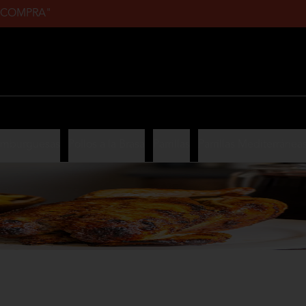
ERACOMPRA"
mburguesas
Pollos a la Brasa
Parrillas
Parrillas Mediterránea