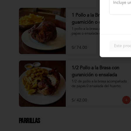
1 Pollo a la Brasa con
guarnición o ensalada
1 pollo a la brasa acompañado de 
papas o ensalada del huerto.
Este pro
S/ 74.00
1/2 Pollo a la Brasa con
guranición o ensalada
1/2 de pollo a la brasa acompañado 
de papas 0 ensalada del huerto.
S/ 42.00
Parrillas