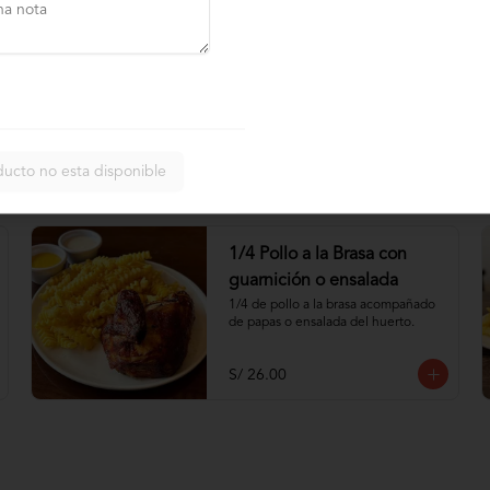
-
20
%
1 Pollo a la Brasa con
guarnición y ensalada
1 pollo a la brasa acompañado de 
papas y ensalada del huerto.
ducto no esta disponible
S/ 65.60
S/ 82.00
1/4 Pollo a la Brasa con
guarnición o ensalada
1/4 de pollo a la brasa acompañado 
de papas o ensalada del huerto.
S/ 26.00