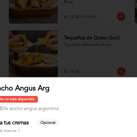
Brasa
S/ 12.50
S/ 25.00
Tequeños de Queso (6un)
Tequeños rellenos de Queso
S/ 17.00
ncho Angus Arg
to no esta disponible
Bife ancho angus argentina
Ensalada Romana
Lechuga hidropónica, tomate, queso 
a tus cremas
Opcional
fresco, palta, tocino y huevo 
sancochado
al menos 1