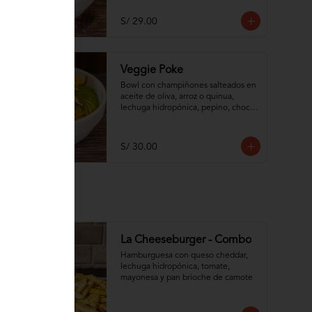
S/ 29.00
Veggie Poke
Bowl con champiñones salteados en 
aceite de oliva, arroz o quinua, 
lechuga hidropónica, pepino, choclo 
dulce, palta, zanahoria e hilos de 
wantán frito
S/ 30.00
-
30
%
La Cheeseburger - Combo
Hamburguesa con queso cheddar, 
lechuga hidropónica, tomate, 
mayonesa y pan brioche de camote