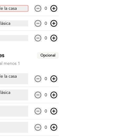
e la casa
0
S/ 27.00
lásica
0
-
30
%
Poke Brasa
0
Bowl con trozos de pollo a la brasa, 
arroz o quinua, lechuga hidropónica, 
pepino, choclo dulce, palta, 
zanahoria e hilos de wantán frito
es
Opcional
al menos 1
S/ 21.00
S/ 30.00
e la casa
0
lásica
0
La Bacon
0
Hamburguesa con queso cheddar, 
tocino, lechuga hidropónica, tomate, 
mayonesa y pan brioche de camote
0