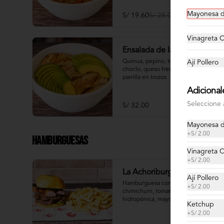
Mayonesa d
S/ 19.60
S/ 28.00
Vinagreta C
Ensalada de la Casa
Quinua, pepino, tomate, palta, 
Ají Pollero
choclo, queso fresco y pollo a la 
parrilla en trozos
Adicional
Seleccione 
S/ 32.00
Mayonesa d
+
S/ 2.00
Hamburguesas
Vinagreta C
+
S/ 2.00
La Achoriburger
Ají Pollero
Hamburguesa con chorizo parrillero, 
+
S/ 2.00
chimichurri, tomate, lechuga 
hidropónica, mayonesa y pan 
Ketchup
brioche de camote
+
S/ 2.00