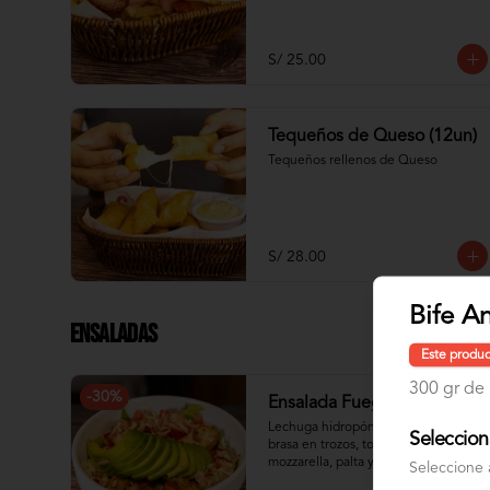
S/ 25.00
Tequeños de Queso (12un)
Tequeños rellenos de Queso
S/ 28.00
Bife A
Ensaladas
Este produc
300 gr de 
-
30
%
Ensalada Fuego Y Brasa
Lechuga hidropónica con pollo a la 
Seleccion
brasa en trozos, tocino, queso 
mozzarella, palta y tomate
Seleccione 