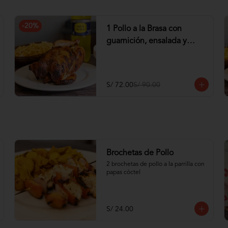
-
20
%
1 Pollo a la Brasa con
guarnición, ensalada y
Gaseosa de 1.5 lt
S/ 72.00
S/ 90.00
Brochetas de Pollo
2 brochetas de pollo a la parrilla con 
papas cóctel
S/ 24.00