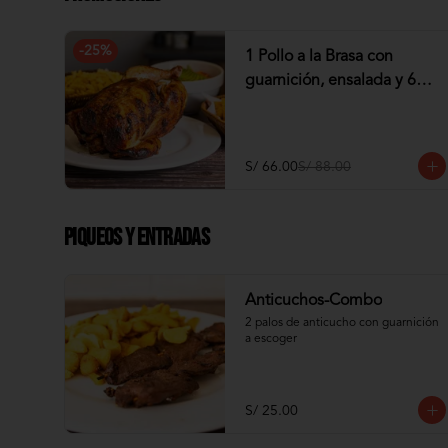
-
25
%
1 Pollo a la Brasa con
guarnición, ensalada y 6
tequeños de Pollo
S/ 66.00
S/ 88.00
Piqueos y Entradas
Anticuchos-Combo
2 palos de anticucho con guarnición 
a escoger
S/ 25.00