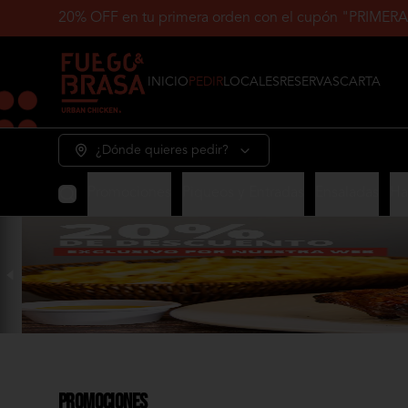
20% OFF en tu primera orden con el cupón "PRIM
INICIO
PEDIR
LOCALES
RESERVAS
CARTA
¿Dónde quieres pedir?
Promociones
Piqueos y Entradas
Ensaladas
Ha
Promociones