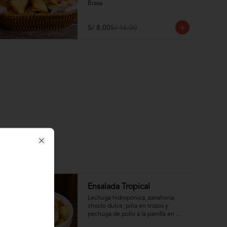
Brasa
S/ 8.00
S/ 16.00
Close
Ensalada Tropical
Lechuga hidropónica, zanahoria, 
choclo dulce, piña en trozos y 
pechuga de pollo a la parrilla en 
trozos