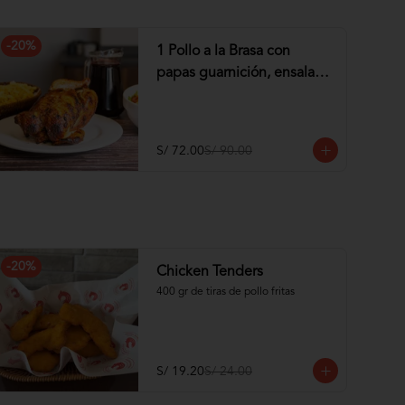
-
20
%
1 Pollo a la Brasa con
papas guarnición, ensalada
y Chicha de 1 lt
S/ 72.00
S/ 90.00
-
20
%
Chicken Tenders
400 gr de tiras de pollo fritas
S/ 19.20
S/ 24.00