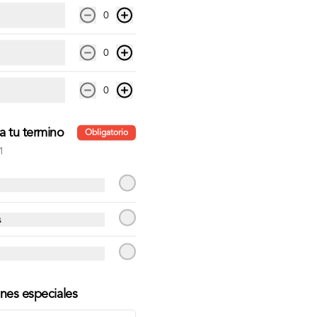
S/ 30.00
0
0
La Eggycheese
Hamburguesa con queso cheddar, 
huevo, lechuga hidropónica, tomate, 
0
mayonesa y pan brioche de camote
a tu termino
S/ 28.00
Obligatorio
1
s
ones especiales