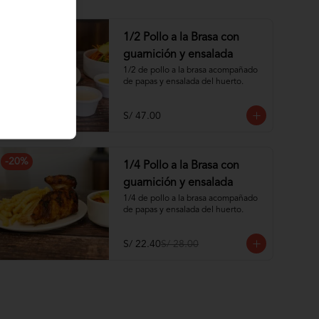
1/2 Pollo a la Brasa con
guarnición y ensalada
1/2 de pollo a la brasa acompañado 
de papas y ensalada del huerto.
S/ 47.00
-
20
%
1/4 Pollo a la Brasa con
guarnición y ensalada
1/4 de pollo a la brasa acompañado 
de papas y ensalada del huerto.
S/ 22.40
S/ 28.00