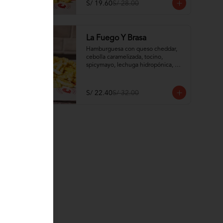
S/ 19.60
S/ 28.00
-
30
%
La Fuego Y Brasa
Hamburguesa con queso cheddar, 
cebolla caramelizada, tocino, 
spicymayo, lechuga hidropónica, 
tomate y pan brioche de camote
S/ 22.40
S/ 32.00